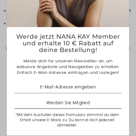
Regel noch am selben Werktag bearbeitet.
Innerhalb Deutschlands
ist mit einer
Lieferzeit von 1
bis 3 Werktagen
zu rechnen.
Für Lieferungen innerhalb Europas
beträgt die
geschätzte Zustellzeit
3 bis 5 Werktage
.
Werde jetzt NANA KAY Member
und erhalte 10 € Rabatt auf
Bitte beachten Sie, dass unvorhergesehene
Verzögerungen, wie z. B. durch den Versanddienstleister,
deine Bestellung!
auftreten können.
Melde dich für unseren Newsletter an, um
exklusive Angebote und Neuigkeiten zu erhalten.
Weitere Informationen zum Produkt |
Größentabelle
FAQ
Einfach E-Mail-Adresse eintragen und loslegen!
TEILEN
Werden Sie Mitglied
Über NANA KAY
*Mit dem Ausfüllen dieses Formulars stimmst du dem
Erhalt unserer E-Mails zu. Du kannst dich jederzeit
abmelden.
Alle Artikel aus 925/- Sterlingsilber sind mit einer
hochwertigen, hellweißen Rhodiumschicht veredelt