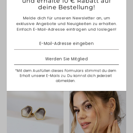
und erhalte 10 € Rabatt auf
deine Bestellung!
Melde dich für unseren Newsletter an, um
exklusive Angebote und Neuigkeiten zu erhalten.
Über NANA KAY
Einfach E-Mail-Adresse eintragen und loslegen!
Alle Artikel aus 925/- Sterlingsilber sind mit einer
hochwertigen, hellweißen Rhodiumschicht veredelt
um einen langanhaltenden Glanz zu erreichen.
Werden Sie Mitglied
Solltest du dich für eine Gelbgold- oder Roségoldene
Variante entscheiden, ist dein Schmuckstück mit einer
*Mit dem Ausfüllen dieses Formulars stimmst du dem
hochwertigen Plattierung aus Gold veredelt.
Erhalt unserer E-Mails zu. Du kannst dich jederzeit
abmelden.