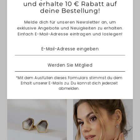
TEILEN
und erhalte 10 € Rabatt auf
deine Bestellung!
Melde dich für unseren Newsletter an, um
exklusive Angebote und Neuigkeiten zu erhalten.
Einfach E-Mail-Adresse eintragen und loslegen!
Über NANA KAY
Alle Artikel aus 925/- Sterlingsilber sind mit einer
hochwertigen, hellweißen Rhodiumschicht veredelt
um einen langanhaltenden Glanz zu erreichen.
Werden Sie Mitglied
Solltest du dich für eine Gelbgold- oder Roségoldene
*Mit dem Ausfüllen dieses Formulars stimmst du dem
Variante entscheiden, ist dein Schmuckstück mit einer
Erhalt unserer E-Mails zu. Du kannst dich jederzeit
hochwertigen Plattierung aus Gold veredelt.
abmelden.