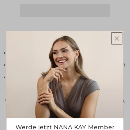
ZUR WUNSCHLISTE HINZUFÜGEN
INFORMATIONEN ZUM VERSAND
Bestellungen bis 13:00 Uhr,
werden werden in der
Regel noch am selben Werktag bearbeitet.
Innerhalb Deutschlands
ist mit einer
Lieferzeit von 1
bis 3 Werktagen
zu rechnen.
Für Lieferungen innerhalb Europas
beträgt die
geschätzte Zustellzeit
3 bis 5 Werktage
.
Bitte beachten Sie, dass unvorhergesehene
Verzögerungen, wie z. B. durch den Versanddienstleister,
auftreten können.
Weitere Informationen zum Produkt |
Größentabelle
FAQ
Werde jetzt NANA KAY Member