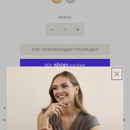
MENGE
Zum Einkaufswagen hinzufügen
Weitere Bezahlmöglichkeiten
ZUR WUNSCHLISTE HINZUFÜGEN
INFORMATIONEN ZUM VERSAND
Bestellungen bis 13:00 Uhr,
werden werden in der
Regel noch am selben Werktag bearbeitet.
Innerhalb Deutschlands
ist mit einer
Lieferzeit von 1
bis 3 Werktagen
zu rechnen.