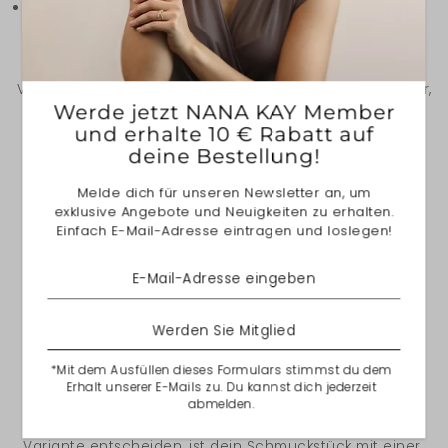
Für Lieferungen innerhalb Europas
beträgt die
geschätzte Zustellzeit
3 bis 5 Werktage
.
Bitte beachten Sie, dass unvorhergesehene
Verzögerungen, wie z. B. durch den Versanddienstleister,
Werde jetzt NANA KAY Member
auftreten können.
und erhalte 10 € Rabatt auf
deine Bestellung!
Weitere Informationen zum Produkt |
Größentabelle
FAQ
Melde dich für unseren Newsletter an, um
TEILEN
exklusive Angebote und Neuigkeiten zu erhalten.
Einfach E-Mail-Adresse eintragen und loslegen!
Über NANA KAY
Werden Sie Mitglied
Alle Artikel aus 925/- Sterlingsilber sind mit einer
hochwertigen, hellweißen Rhodiumschicht veredelt
*Mit dem Ausfüllen dieses Formulars stimmst du dem
um einen langanhaltenden Glanz zu erreichen.
Erhalt unserer E-Mails zu. Du kannst dich jederzeit
abmelden.
Solltest du dich für eine Gelbgold- oder Roségoldene
Variante entscheiden, ist dein Schmuckstück mit einer